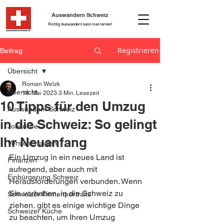
Auswandern Schweiz
Richtig Auswandern kann man lernen!
Registrieren
Beitrag
Übersicht
Roman Welzk
Übersicht
18. Mai 2023
3 Min. Lesezeit
10 Tipps für den Umzug
Auswandern Schweiz
in die Schweiz: So gelingt
Jobsuche
Ihr Neuanfang
Versicherungen
Ein Umzug in ein neues Land ist 
Finanzen
aufregend, aber auch mit 
Einbürgerung Schweiz
Herausforderungen verbunden. Wenn 
Sie vorhaben, in die Schweiz zu 
Schweizer Firmenportraits
ziehen, gibt es einige wichtige Dinge 
Schweizer Küche
zu beachten, um Ihren Umzug 