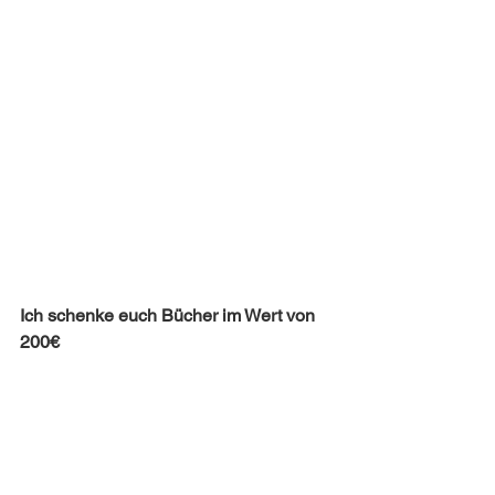
Ich schenke euch Bücher im Wert von 
200€
Wer von euch an Finanzen und 
Vermögensaufbau interessiert ist, sollte 
diese Bücher gelesen haben. All diese 
Bücher bekommt ihr Dank meinem Link 