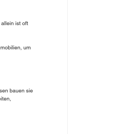
lein ist oft 
mmobilien, um 
ssen bauen sie 
iten, 