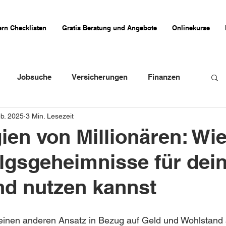
rn Checklisten
Gratis Beratung und Angebote
Onlinekurse
Jobsuche
Versicherungen
Finanzen
eb. 2025
3 Min. Lesezeit
weizer Firmenportraits
Schweizer Küche
gien von Millionären: Wi
olgsgeheimnisse für dei
Erfahrungsberichte
d nutzen kannst
 einen anderen Ansatz in Bezug auf Geld und Wohlstand 