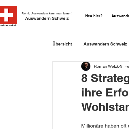
Richtig Auswandern kann man lernen!
Neu hier?
Auswande
Auswandern Schweiz
Übersicht
Auswandern Schweiz
Roman Welzk
9. F
Einbürgerung Schweiz
Sch
8 Strate
ihre Erf
Schweizer Kurzgeschichten
Wohlstan
Millionäre haben oft