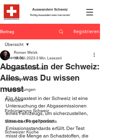
Auswandern Schweiz
Richtig Auswandern kann man lernen!
Registrieren
Beitrag
Übersicht
Roman Welzk
Übersicht
19. Juli 2023
3 Min. Lesezeit
Abgastest in der Schweiz:
Auswandern Schweiz
Alles, was Du wissen
Jobsuche
musst
Versicherungen
Ein Abgastest in der Schweiz ist eine 
Finanzen
Untersuchung der Abgasemissionen 
Einbürgerung Schweiz
eines Fahrzeugs, um sicherzustellen, 
dass es die geltenden 
Schweizer Firmenportraits
Emissionsstandards erfüllt. Der Test 
Schweizer Küche
misst die Menge an Schadstoffen, die 