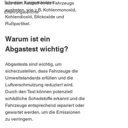
Schweizer Kurzgeschichten
aus dem Auspuff eines Fahrzeugs 
austreten, wie z.B. Kohlenmonoxid, 
Erfahrungsberichte
Kohlendioxid, Stickoxide und 
Rußpartikel.
Warum ist ein 
Abgastest wichtig?
Abgastests sind wichtig, um 
sicherzustellen, dass Fahrzeuge die 
Umweltstandards erfüllen und die 
Luftverschmutzung reduziert wird. 
Durch den Test können potenziell 
schädliche Schadstoffe erkannt und die 
Fahrzeuge entsprechend repariert oder 
gewartet werden, um die Emissionen 
zu verringern.