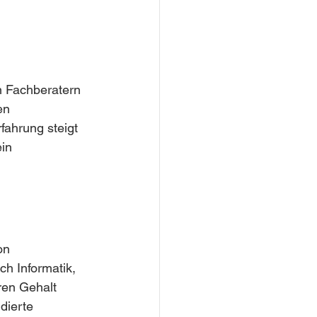
n Fachberatern 
en 
ahrung steigt 
in 
on 
h Informatik, 
ren Gehalt 
dierte 