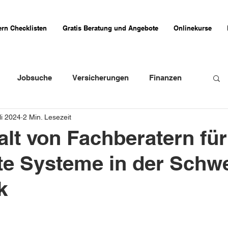
rn Checklisten
Gratis Beratung und Angebote
Onlinekurse
Jobsuche
Versicherungen
Finanzen
li 2024
2 Min. Lesezeit
weizer Firmenportraits
Schweizer Küche
lt von Fachberatern für
rte Systeme in der Schw
Erfahrungsberichte
k