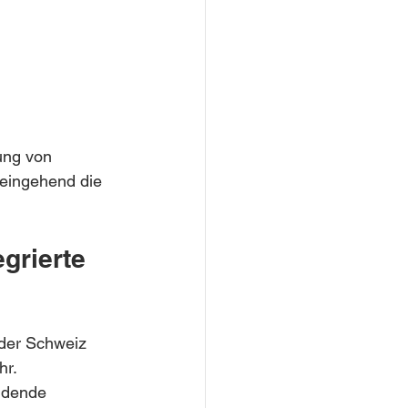
ung von 
 eingehend die 
grierte 
 der Schweiz 
r. 
idende 