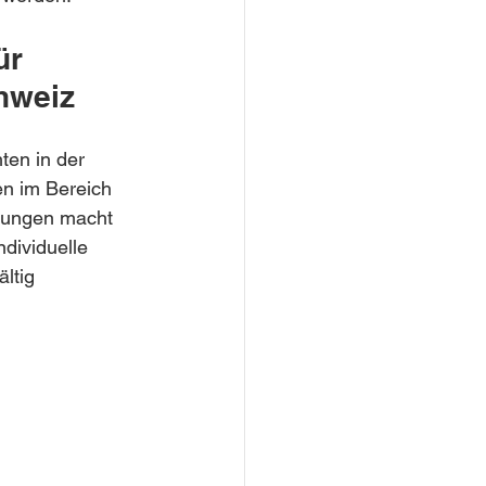
ür 
chweiz
ten in der 
en im Bereich 
ösungen macht 
dividuelle 
ltig 