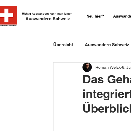
Richtig Auswandern kann man lernen!
Neu hier?
Auswande
Auswandern Schweiz
Übersicht
Auswandern Schweiz
Roman Welzk
6. Ju
Einbürgerung Schweiz
Sch
Das Geha
integrie
Schweizer Kurzgeschichten
Überblic