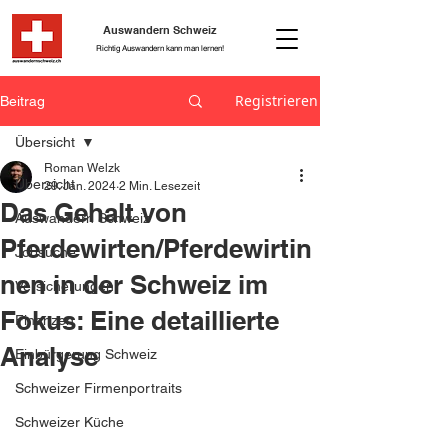
Auswandern Schweiz
Richtig Auswandern kann man lernen!
Registrieren
Beitrag
Übersicht
Roman Welzk
Übersicht
29. Jan. 2024
2 Min. Lesezeit
Das Gehalt von
Auswandern Schweiz
Pferdewirten/Pferdewirtin
Jobsuche
nen in der Schweiz im
Versicherungen
Fokus: Eine detaillierte
Finanzen
Analyse
Einbürgerung Schweiz
Schweizer Firmenportraits
Schweizer Küche