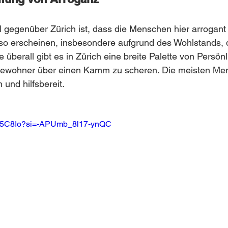
il gegenüber Zürich ist, dass die Menschen hier arrogant
 so erscheinen, insbesondere aufgrund des Wohlstands, 
e überall gibt es in Zürich eine breite Palette von Persönl
e Bewohner über einen Kamm zu scheren. Die meisten Me
 und hilfsbereit.
hBi5C8Io?si=-APUmb_8l17-ynQC