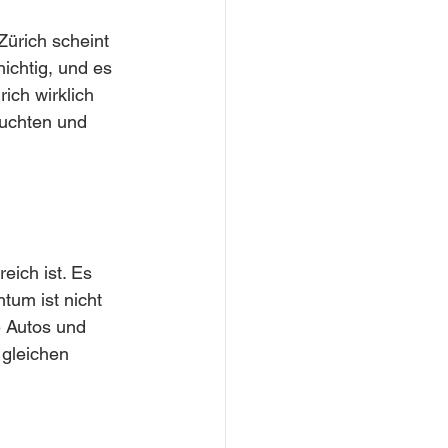
Zürich scheint 
ichtig, und es 
ich wirklich 
euchten und 
eich ist. Es 
tum ist nicht 
e Autos und 
gleichen 