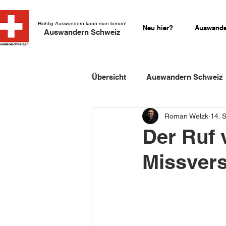
Richtig Auswandern kann man lernen!
Neu hier?
Auswande
Auswandern Schweiz
Übersicht
Auswandern Schweiz
Roman Welzk
14. 
Einbürgerung Schweiz
Sch
Der Ruf 
Missvers
Schweizer Kurzgeschichten