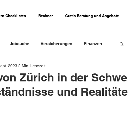
rn Checklisten
Rechner
Gratis Beratung und Angebote
Jobsuche
Versicherungen
Finanzen
Sept. 2023
2 Min. Lesezeit
weizer Firmenportraits
Schweizer Küche
von Zürich in der Schwe
tändnisse und Realität
Erfahrungsberichte