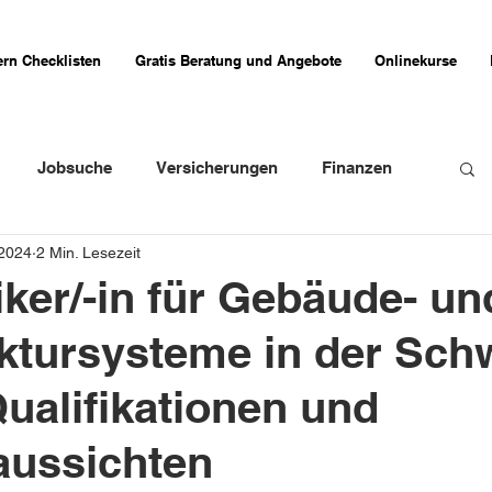
rn Checklisten
Gratis Beratung und Angebote
Onlinekurse
Jobsuche
Versicherungen
Finanzen
 2024
2 Min. Lesezeit
weizer Firmenportraits
Schweizer Küche
iker/-in für Gebäude- un
uktursysteme in der Sch
Erfahrungsberichte
Qualifikationen und
aussichten