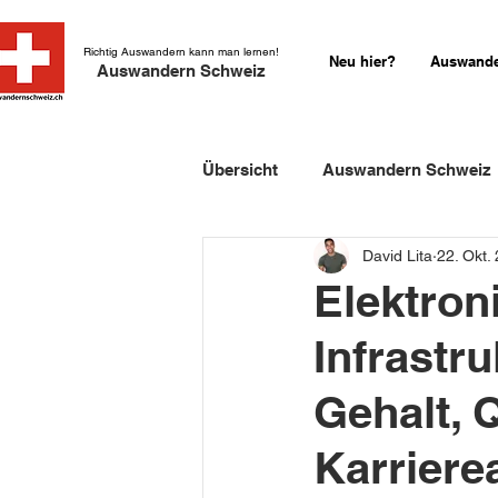
Richtig Auswandern kann man lernen!
Neu hier?
Auswande
Auswandern Schweiz
Übersicht
Auswandern Schweiz
David Lita
22. Okt.
Einbürgerung Schweiz
Sch
Elektron
Infrastr
Schweizer Kurzgeschichten
Gehalt, 
Karriere