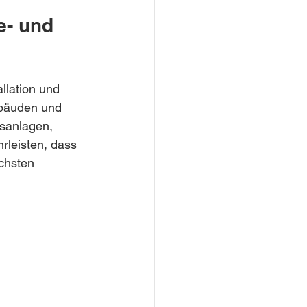
e- und 
llation und 
ebäuden und 
sanlagen, 
leisten, dass 
chsten 