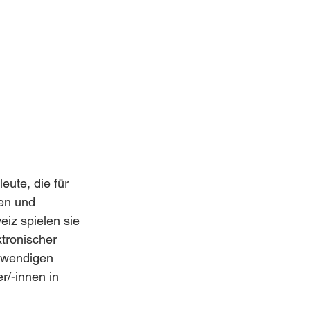
 
eute, die für 
en und 
eiz spielen sie 
tronischer 
otwendigen 
r/-innen in 