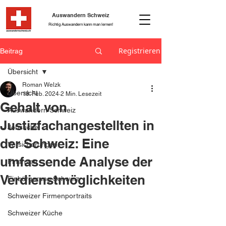
Auswandern Schweiz
Richtig Auswandern kann man lernen!
Registrieren
Beitrag
Übersicht
Roman Welzk
Übersicht
18. Feb. 2024
2 Min. Lesezeit
Gehalt von
Auswandern Schweiz
Justizfachangestellten in
Jobsuche
der Schweiz: Eine
Versicherungen
umfassende Analyse der
Finanzen
Verdienstmöglichkeiten
Einbürgerung Schweiz
Schweizer Firmenportraits
Schweizer Küche