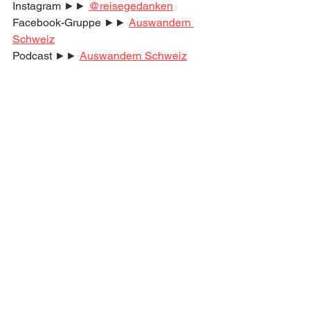
Instagram ►► 
@reisegedanken
Facebook-Gruppe ►► 
Auswandern 
Schweiz
Podcast ►► 
Auswandern Schweiz
Komm in Deutschlands größte 
Community zum Thema 
Auswandern Schweiz!