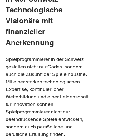
Technologische 
Visionäre mit 
finanzieller 
Anerkennung
Spielprogrammierer in der Schweiz 
gestalten nicht nur Codes, sondern 
auch die Zukunft der Spieleindustrie. 
Mit einer starken technologischen 
Expertise, kontinuierlicher 
Weiterbildung und einer Leidenschaft 
für Innovation können 
Spielprogrammierer nicht nur 
beeindruckende Spiele entwickeln, 
sondern auch persönliche und 
berufliche Erfüllung finden.