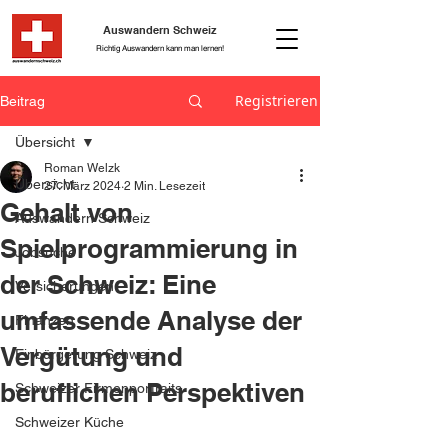
Auswandern Schweiz
Richtig Auswandern kann man lernen!
Registrieren
Beitrag
Übersicht
Roman Welzk
Übersicht
27. März 2024
2 Min. Lesezeit
Gehalt von
Auswandern Schweiz
Spielprogrammierung in
Jobsuche
der Schweiz: Eine
Versicherungen
umfassende Analyse der
Finanzen
Vergütung und
Einbürgerung Schweiz
beruflichen Perspektiven
Schweizer Firmenportraits
Schweizer Küche