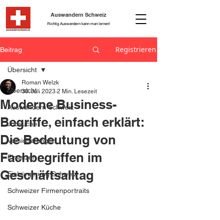
Auswandern Schweiz
Richtig Auswandern kann man lernen!
Registrieren
Beitrag
Übersicht
Roman Welzk
Übersicht
30. Juli 2023
2 Min. Lesezeit
Moderne Business-
Auswandern Schweiz
Begriffe, einfach erklärt:
Jobsuche
Die Bedeutung von
Versicherungen
Fachbegriffen im
Finanzen
Geschäftsalltag
Einbürgerung Schweiz
Schweizer Firmenportraits
Schweizer Küche