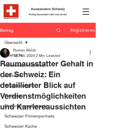
Auswandern Schweiz
Richtig Auswandern kann man lernen!
Registrieren
Beitrag
Übersicht
Roman Welzk
Übersicht
12. Feb. 2024
2 Min. Lesezeit
Raumausstatter Gehalt in
Auswandern Schweiz
der Schweiz: Ein
Jobsuche
detaillierter Blick auf
Versicherungen
Verdienstmöglichkeiten
Finanzen
und Karriereaussichten
Einbürgerung Schweiz
Schweizer Firmenportraits
Schweizer Küche