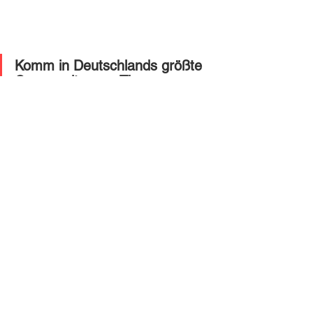
Komm in Deutschlands größte 
Community zum Thema 
Auswandern Schweiz!
Jobsuche
Alle ansehen
Ähnliche Beiträge