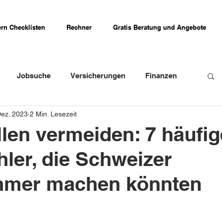
rn Checklisten
Rechner
Gratis Beratung und Angebote
Jobsuche
Versicherungen
Finanzen
Dez. 2023
2 Min. Lesezeit
weizer Firmenportraits
Schweizer Küche
llen vermeiden: 7 häufig
hler, die Schweizer
Erfahrungsberichte
hmer machen könnten