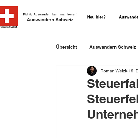
Richtig Auswandern kann man lernen!
Neu hier?
Auswande
Auswandern Schweiz
Übersicht
Auswandern Schweiz
Roman Welzk
19. 
Einbürgerung Schweiz
Sch
Steuerfa
Steuerfe
Schweizer Kurzgeschichten
Unterne