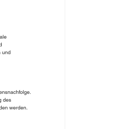
ale 
d 
 und 
ensnachfolge. 
g des 
eden werden.