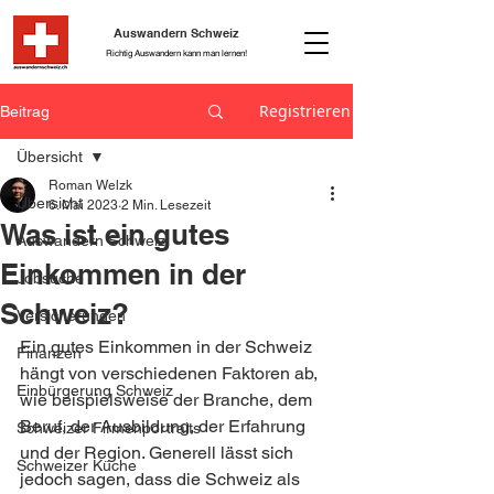
Auswandern Schweiz
Richtig Auswandern kann man lernen!
Registrieren
Beitrag
Übersicht
Roman Welzk
Übersicht
6. Mai 2023
2 Min. Lesezeit
Was ist ein gutes
Auswandern Schweiz
Einkommen in der
Jobsuche
Schweiz?
Versicherungen
Ein gutes Einkommen in der Schweiz 
Finanzen
hängt von verschiedenen Faktoren ab, 
Einbürgerung Schweiz
wie beispielsweise der Branche, dem 
Beruf, der Ausbildung, der Erfahrung 
Schweizer Firmenportraits
und der Region. Generell lässt sich 
Schweizer Küche
jedoch sagen, dass die Schweiz als 