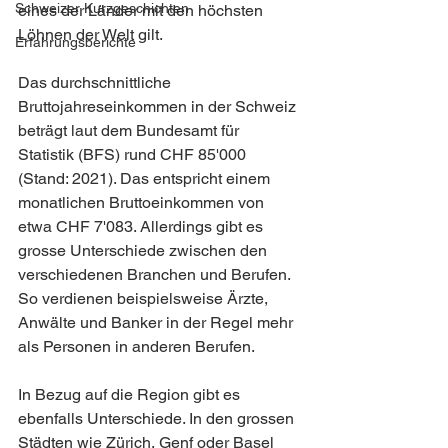
Schweizer Kurzgeschichten
eines der Länder mit den höchsten 
Löhnen der Welt gilt.
Erfahrungsberichte
Das durchschnittliche 
Bruttojahreseinkommen in der Schweiz 
beträgt laut dem Bundesamt für 
Statistik (BFS) rund CHF 85'000 
(Stand: 2021). Das entspricht einem 
monatlichen Bruttoeinkommen von 
etwa CHF 7'083. Allerdings gibt es 
grosse Unterschiede zwischen den 
verschiedenen Branchen und Berufen. 
So verdienen beispielsweise Ärzte, 
Anwälte und Banker in der Regel mehr 
als Personen in anderen Berufen.
In Bezug auf die Region gibt es 
ebenfalls Unterschiede. In den grossen 
Städten wie Zürich, Genf oder Basel 