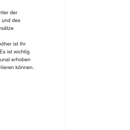
ter der 
 und des 
rsätze 
öher ist Ihr 
 ist wichtig 
unal erhoben 
iieren können.