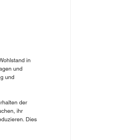
Wohlstand in 
ragen und 
ng und 
rhalten der 
chen, ihr 
duzieren. Dies 