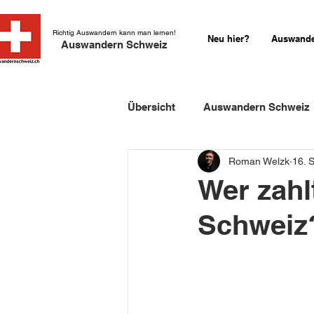
Richtig Auswandern kann man lernen!
Neu hier?
Auswande
Auswandern Schweiz
Übersicht
Auswandern Schweiz
Roman Welzk
16. 
Einbürgerung Schweiz
Sch
Wer zahl
Schweiz
Schweizer Kurzgeschichten