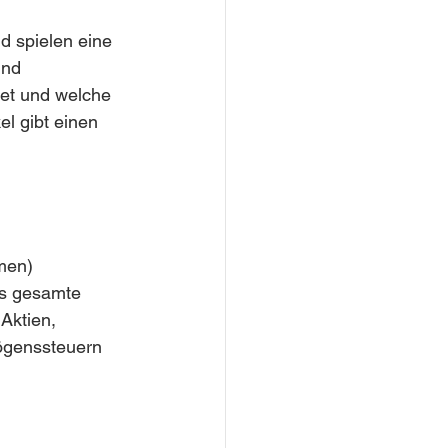
d spielen eine 
und 
net und welche 
l gibt einen 
men) 
as gesamte 
Aktien, 
ögenssteuern 