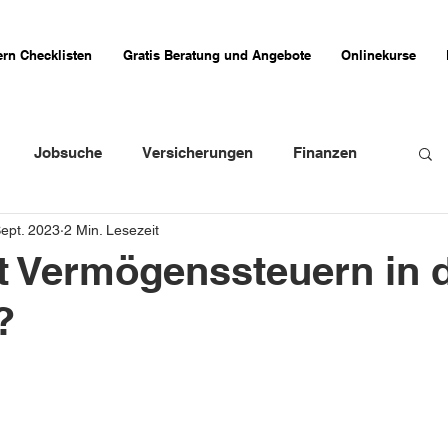
rn Checklisten
Gratis Beratung und Angebote
Onlinekurse
Jobsuche
Versicherungen
Finanzen
Sept. 2023
2 Min. Lesezeit
weizer Firmenportraits
Schweizer Küche
t Vermögenssteuern in 
?
Erfahrungsberichte