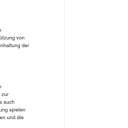
e 
ützung von 
inhaltung der 
n 
 zur 
s auch 
ung spielen 
en und die 