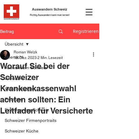
Auswandern Schweiz
Richtig Auswandern kann man lernen!
Registrieren
Beitrag
Übersicht
Roman Welzk
Übersicht
18. Dez. 2023
2 Min. Lesezeit
Worauf Sie bei der
Auswandern Schweiz
Schweizer
Jobsuche
Krankenkassenwahl
Versicherungen
achten sollten: Ein
Finanzen
Leitfaden für Versicherte
Einbürgerung Schweiz
Schweizer Firmenportraits
Schweizer Küche