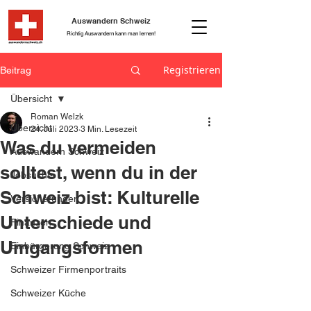
Auswandern Schweiz
Richtig Auswandern kann man lernen!
Registrieren
Beitrag
Übersicht
Roman Welzk
Übersicht
24. Juli 2023
3 Min. Lesezeit
Was du vermeiden
Auswandern Schweiz
solltest, wenn du in der
Jobsuche
Schweiz bist: Kulturelle
Versicherungen
Unterschiede und
Finanzen
Umgangsformen
Einbürgerung Schweiz
Schweizer Firmenportraits
Schweizer Küche