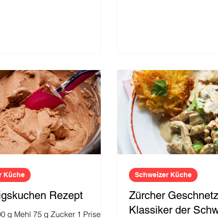
r Küche
Schweizer Küche
igskuchen Rezept
Zürcher Geschnetze
Klassiker der Sch
00 g Mehl 75 g Zucker 1 Prise