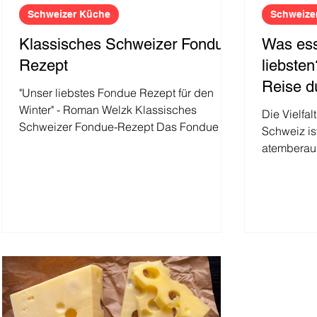
Schweizer Küche
Schweize
Klassisches Schweizer Fondue-
Was es
Rezept
liebsten
Reise d
"Unser liebstes Fondue Rezept für den
Küche
Winter" - Roman Welzk Klassisches
Die Vielfa
Schweizer Fondue-Rezept Das Fondue ist
Schweiz ist
eines der bekanntesten und...
atemberau
auch für ihr