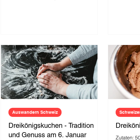
berühmt sind, gibt es auch...
Auswandern Schweiz
Schweize
Dreikönigskuchen - Tradition
Dreikön
und Genuss am 6. Januar
Zutaten: 5