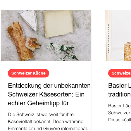
Schweizer Firmenportraits
Schweizer Küc
Schweizer Küche
Schweize
Entdeckung der unbekannten
Basler L
Schweizer Käsesorten: Ein
traditi
echter Geheimtipp für
Basler Läck
Feinschmecker
Schweizer 
Die Schweiz ist weltweit für ihre
Diese köst
Käsevielfalt bekannt. Doch während
ihren Urspr
Emmentaler und Gruyère international