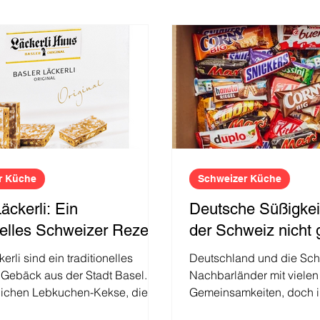
he
Schweizer Kurzgeschichten
Erfahrung
r Küche
Schweizer Küche
äckerli: Ein
Deutsche Süßigkeit
onelles Schweizer Rezept
der Schweiz nicht 
erli sind ein traditionelles
Deutschland und die Sch
Gebäck aus der Stadt Basel.
Nachbarländer mit vielen 
lichen Lebkuchen-Kekse, die
Gemeinsamkeiten, doch ih
ung im 15....
Vorlieben können sich...