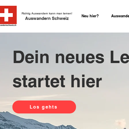
Richtig Auswandern kann man lernen!
Neu hier?
Auswande
Auswandern Schweiz
Dein neues L
startet hier
Los gehts