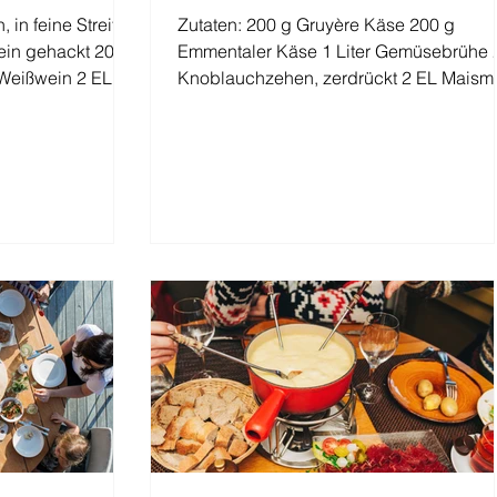
, in feine Streifen
Zutaten: 200 g Gruyère Käse 200 g
fein gehackt 200
Emmentaler Käse 1 Liter Gemüsebrühe 
Weißwein 2 EL
Knoblauchzehen, zerdrückt 2 EL Maism
1 EL Zitronensaft 1 Prise...