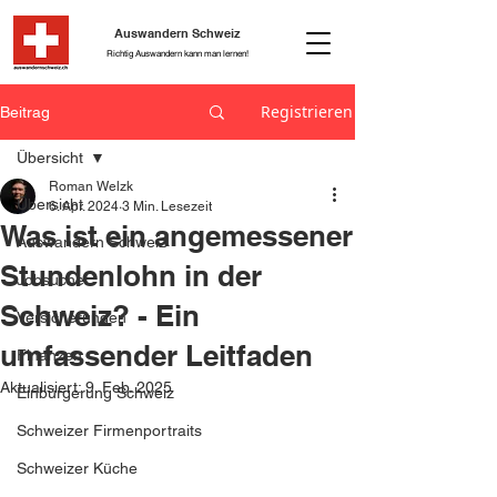
Auswandern Schweiz
Richtig Auswandern kann man lernen!
Registrieren
Beitrag
Übersicht
Roman Welzk
Übersicht
6. Apr. 2024
3 Min. Lesezeit
Was ist ein angemessener
Auswandern Schweiz
Stundenlohn in der
Jobsuche
Schweiz? - Ein
Versicherungen
umfassender Leitfaden
Finanzen
Aktualisiert:
9. Feb. 2025
Einbürgerung Schweiz
Schweizer Firmenportraits
Schweizer Küche