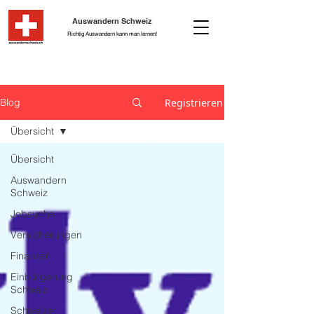
Auswandern Schweiz
Richtig Auswandern kann man lernen!
Registrieren
Blog
Übersicht
Übersicht
Auswandern
Schweiz
Jobsuche
Versicherungen
Finanzen
Einbürgerung
Schweiz
Schweizer