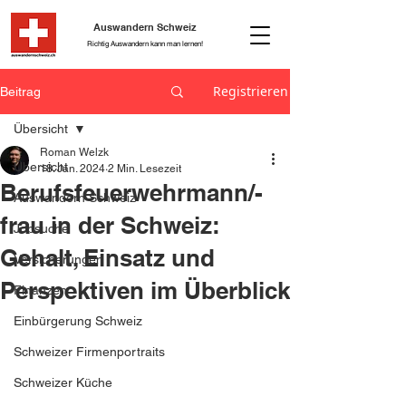
Auswandern Schweiz
Richtig Auswandern kann man lernen!
Registrieren
Beitrag
Übersicht
Roman Welzk
Übersicht
18. Jan. 2024
2 Min. Lesezeit
Berufsfeuerwehrmann/-
Auswandern Schweiz
frau in der Schweiz:
Jobsuche
Gehalt, Einsatz und
Versicherungen
Perspektiven im Überblick
Finanzen
Einbürgerung Schweiz
Schweizer Firmenportraits
Schweizer Küche