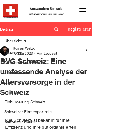
Auswandern Schweiz
Richtig Auswandern kann man lernen!
Registrieren
Beitrag
Übersicht
Roman Welzk
Übersicht
17. Mai 2023
4 Min. Lesezeit
BVG Schweiz: Eine
Auswandern Schweiz
umfassende Analyse der
Jobsuche
Altersvorsorge in der
Versicherungen
Schweiz
Finanzen
Einbürgerung Schweiz
Schweizer Firmenportraits
Die Schweiz ist bekannt für ihre 
Schweizer Küche
Effizienz und ihre gut organisierten 