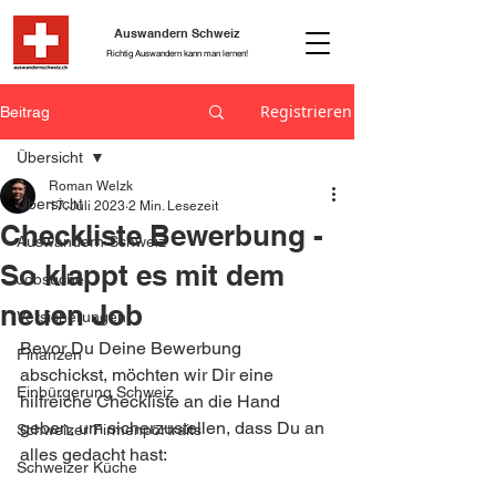
Auswandern Schweiz
Richtig Auswandern kann man lernen!
Registrieren
Beitrag
Übersicht
Roman Welzk
Übersicht
17. Juli 2023
2 Min. Lesezeit
Checkliste Bewerbung -
Auswandern Schweiz
So klappt es mit dem
Jobsuche
neuen Job
Versicherungen
Bevor Du Deine Bewerbung 
Finanzen
abschickst, möchten wir Dir eine 
Einbürgerung Schweiz
hilfreiche Checkliste an die Hand 
geben, um sicherzustellen, dass Du an 
Schweizer Firmenportraits
alles gedacht hast:
Schweizer Küche