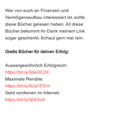
Wer von euch an Finanzen und 
Vermögensaufbau interessiert ist, sollte 
diese Bücher gelesen haben. All diese 
Bücher bekommt ihr Dank meinem Link 
sogar geschenkt. Schaut gern mal rein. 
Gratis Bücher für deinen Erfolg:
Aussergewöhnlich Erfolgreich: 
https://bit.ly/3deOC2X
Maximale Rendite: 
https://bit.ly/3Ua1FDm
Geld verdienen im Internet: 
https://bit.ly/3jiXAz5
Passives Einkommen: 
https://bit.ly/3XNVKFF
Das 24 Stunden Startup: 
https://bit.ly/3JrTpM7