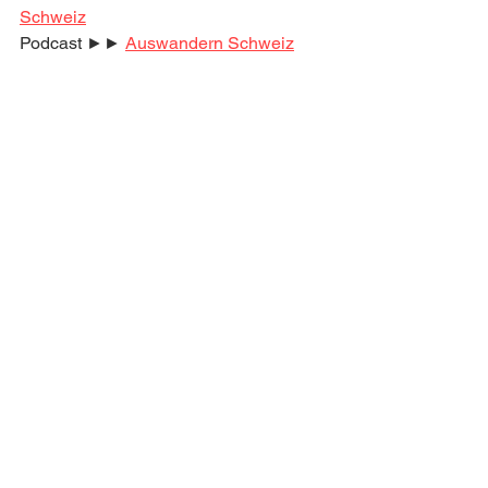
Schweiz
Podcast ►► 
Auswandern Schweiz
Komm in Deutschlands größte 
Community zum Thema 
Auswandern Schweiz!
Jobsuche