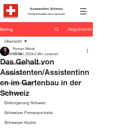
Auswandern Schweiz
Richtig Auswandern kann man lernen!
Registrieren
Beitrag
Übersicht
Roman Welzk
Übersicht
17. Jan. 2024
2 Min. Lesezeit
Das Gehalt von
Auswandern Schweiz
Assistenten/Assistentinn
Jobsuche
en im Gartenbau in der
Versicherungen
Schweiz
Finanzen
Einbürgerung Schweiz
Schweizer Firmenportraits
Schweizer Küche