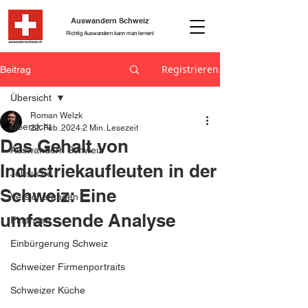
Auswandern Schweiz
Richtig Auswandern kann man lernen!
Registrieren
Beitrag
Übersicht
Roman Welzk
Übersicht
22. Feb. 2024
2 Min. Lesezeit
Das Gehalt von
Auswandern Schweiz
Industriekaufleuten in der
Jobsuche
Schweiz: Eine
Versicherungen
umfassende Analyse
Finanzen
Einbürgerung Schweiz
Schweizer Firmenportraits
Schweizer Küche