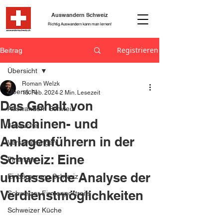
Auswandern Schweiz
Richtig Auswandern kann man lernen!
Registrieren
Beitrag
Übersicht
Roman Welzk
Übersicht
15. Feb. 2024
2 Min. Lesezeit
Das Gehalt von
Auswandern Schweiz
Maschinen- und
Jobsuche
Anlagenführern in der
Versicherungen
Schweiz: Eine
Finanzen
umfassende Analyse der
Einbürgerung Schweiz
Verdienstmöglichkeiten
Schweizer Firmenportraits
Schweizer Küche