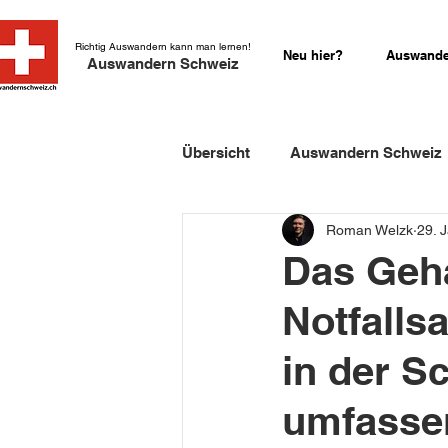
Richtig Auswandern kann man lernen!
Neu hier?
Auswande
Auswandern Schweiz
Übersicht
Auswandern Schweiz
Roman Welzk
29. 
Einbürgerung Schweiz
Sch
Das Geha
Notfallsa
Schweizer Kurzgeschichten
in der S
umfasse