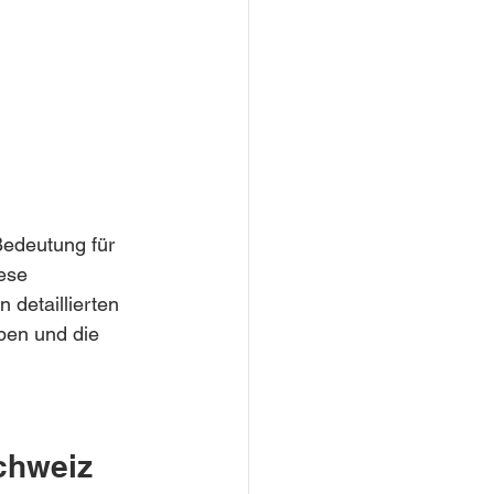
Bedeutung für 
ese 
 detaillierten 
aben und die 
Schweiz