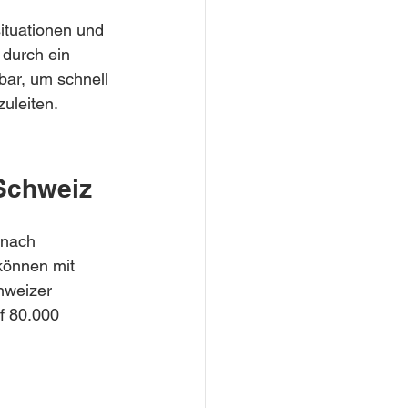
situationen und 
 durch ein 
bar, um schnell 
uleiten.
 Schweiz
 nach 
können mit 
hweizer 
f 80.000 