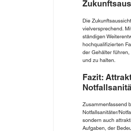
Zukunftsaus
Die Zukunftsaussichte
vielversprechend. M
ständigen Weiterent
hochqualifizierten Fa
der Gehälter führen, 
und zu halten.
Fazit: Attra
Notfallsanit
Zusammenfassend bie
Notfallsanitäter/Notf
sondern auch attrak
Aufgaben, der Bedeu