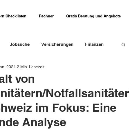
rn Checklisten
Rechner
Gratis Beratung und Angebote
Jobsuche
Versicherungen
Finanzen
Jan. 2024
2 Min. Lesezeit
weizer Firmenportraits
Schweizer Küche
lt von
nitätern/Notfallsanitäte
Erfahrungsberichte
chweiz im Fokus: Eine
nde Analyse