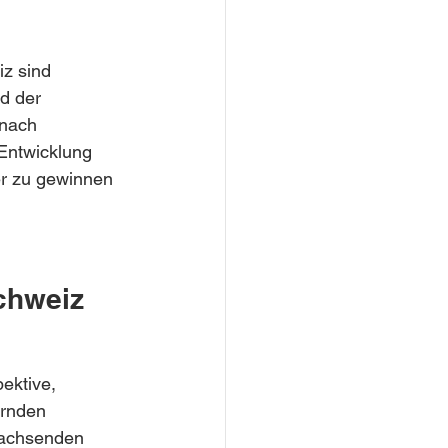
iz sind 
d der 
 nach 
 Entwicklung 
er zu gewinnen 
Schweiz
pektive, 
ernden 
wachsenden 