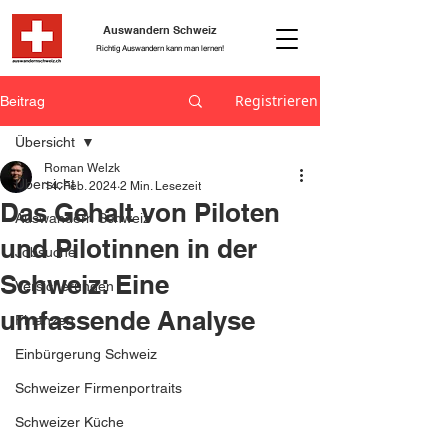
Auswandern Schweiz
Richtig Auswandern kann man lernen!
Registrieren
Beitrag
Übersicht
Roman Welzk
Übersicht
14. Feb. 2024
2 Min. Lesezeit
Das Gehalt von Piloten
Auswandern Schweiz
und Pilotinnen in der
Jobsuche
Schweiz: Eine
Versicherungen
umfassende Analyse
Finanzen
Einbürgerung Schweiz
Schweizer Firmenportraits
Schweizer Küche