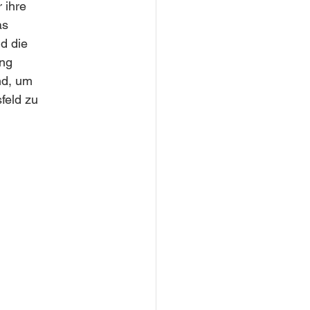
 ihre 
as 
d die 
ng 
nd, um 
feld zu 