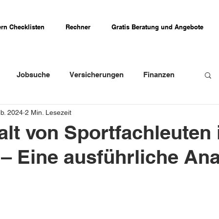
rn Checklisten
Rechner
Gratis Beratung und Angebote
Jobsuche
Versicherungen
Finanzen
eb. 2024
2 Min. Lesezeit
weizer Firmenportraits
Schweizer Küche
lt von Sportfachleuten 
– Eine ausführliche An
Erfahrungsberichte