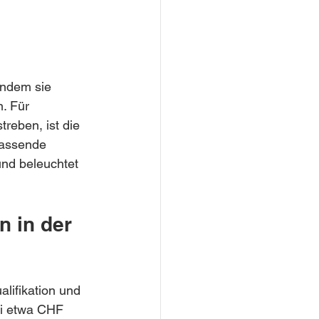
indem sie 
. Für 
reben, ist die 
fassende 
und beleuchtet 
 in der 
lifikation und 
ei etwa CHF 