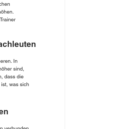
chen 
höhen. 
Trainer 
achleuten
eren. In 
öher sind, 
, dass die 
st, was sich 
ien
on verbunden. 