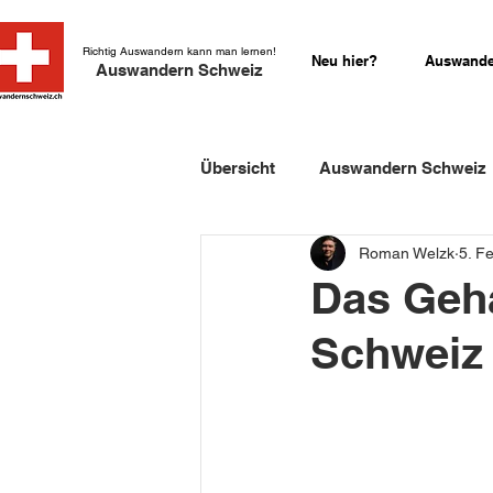
Richtig Auswandern kann man lernen!
Neu hier?
Auswande
Auswandern Schweiz
Übersicht
Auswandern Schweiz
Roman Welzk
5. F
Einbürgerung Schweiz
Sch
Das Geha
Schweiz 
Schweizer Kurzgeschichten