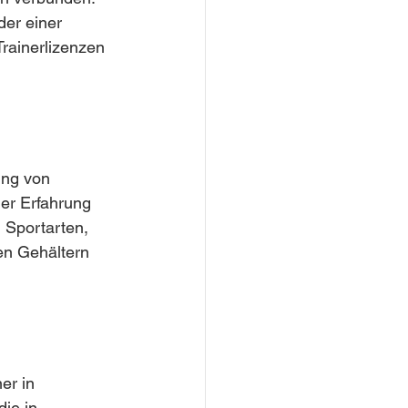
er einer 
Trainerlizenzen 
ung von 
er Erfahrung 
 Sportarten, 
en Gehältern 
er in 
ie in 