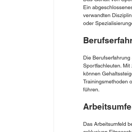
Ein abgeschlossenes
verwandten Disziplin 
oder Spezialisierun
Berufserfah
Die Berufserfahrung 
Sportfachleuten. Mi
können Gehaltssteige
Trainingsmethoden o
führen.
Arbeitsumfe
Das Arbeitsumfeld be
exklusiven Fitnessst