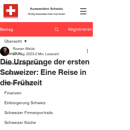
Auswandern Schweiz
Richtig Auswandern kann man lernen!
Registrieren
Beitrag
Übersicht
Roman Welzk
Übersicht
27. Aug. 2023
2 Min. Lesezeit
Die Ursprünge der ersten
Auswandern Schweiz
Schweizer: Eine Reise in
Jobsuche
die Frühzeit
Versicherungen
Finanzen
Einbürgerung Schweiz
Schweizer Firmenportraits
Schweizer Küche