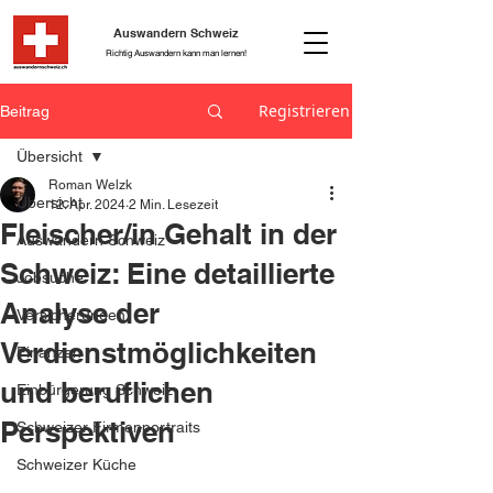
Auswandern Schweiz
Richtig Auswandern kann man lernen!
Registrieren
Beitrag
Übersicht
Roman Welzk
Übersicht
12. Apr. 2024
2 Min. Lesezeit
Fleischer/in Gehalt in der
Auswandern Schweiz
Schweiz: Eine detaillierte
Jobsuche
Analyse der
Versicherungen
Verdienstmöglichkeiten
Finanzen
und beruflichen
Einbürgerung Schweiz
Perspektiven
Schweizer Firmenportraits
Schweizer Küche