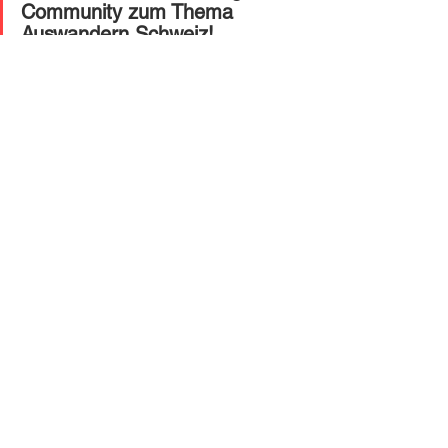
Community zum Thema 
Auswandern Schweiz!
Jobsuche
Alle ansehen
Ähnliche Beiträge