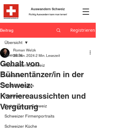
Auswandern Schweiz
Richtig Auswandern kann man lernen!
Registrieren
Beitrag
Übersicht
Roman Welzk
Übersicht
20. Jan. 2024
2 Min. Lesezeit
Gehalt von
Auswandern Schweiz
Bühnentänzer/in in der
Jobsuche
Schweiz:
Versicherungen
Karriereaussichten und
Finanzen
Vergütung
Einbürgerung Schweiz
Schweizer Firmenportraits
Schweizer Küche