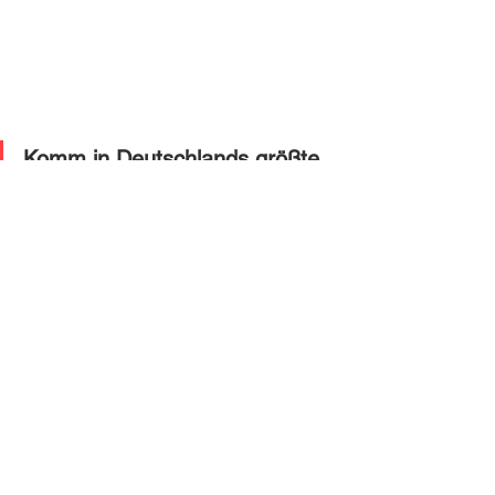
Komm in Deutschlands größte 
Community zum Thema 
Auswandern Schweiz!
Jobsuche
Alle ansehen
Ähnliche Beiträge