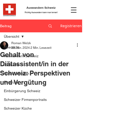
Auswandern Schweiz
Richtig Auswandern kann man lernen!
Registrieren
Beitrag
Übersicht
Roman Welzk
Übersicht
20. Jan. 2024
2 Min. Lesezeit
Gehalt von
Auswandern Schweiz
Diätassistent/in in der
Jobsuche
Schweiz: Perspektiven
Versicherungen
und Vergütung
Finanzen
Einbürgerung Schweiz
Schweizer Firmenportraits
Schweizer Küche