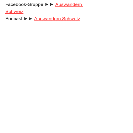
Facebook-Gruppe ►► 
Auswandern 
Schweiz
Podcast ►► 
Auswandern Schweiz
Komm in Deutschlands größte 
Community zum Thema 
Auswandern Schweiz!
Jobsuche