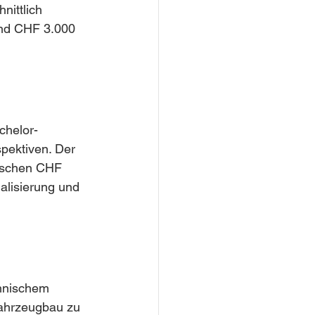
nittlich 
nd CHF 3.000 
chelor-
pektiven. Der 
wischen CHF 
lisierung und 
chnischem 
Fahrzeugbau zu 