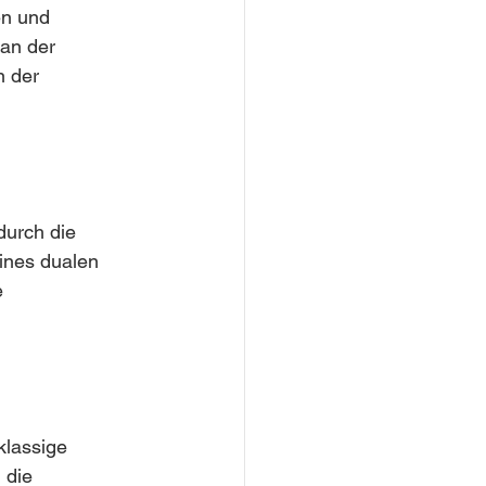
en und 
an der 
 der 
durch die 
ines dualen 
 
klassige 
 die 