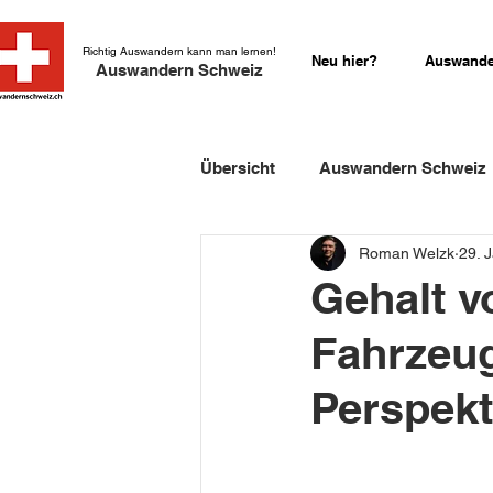
Richtig Auswandern kann man lernen!
Neu hier?
Auswande
Auswandern Schweiz
Übersicht
Auswandern Schweiz
Roman Welzk
29. 
Einbürgerung Schweiz
Sch
Gehalt 
Fahrzeug
Schweizer Kurzgeschichten
Perspekt