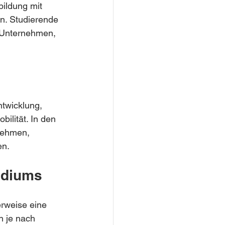
ildung mit 
n. Studierende 
 Unternehmen, 
twicklung, 
ilität. In den 
nehmen, 
en.
udiums
rweise eine 
 je nach 