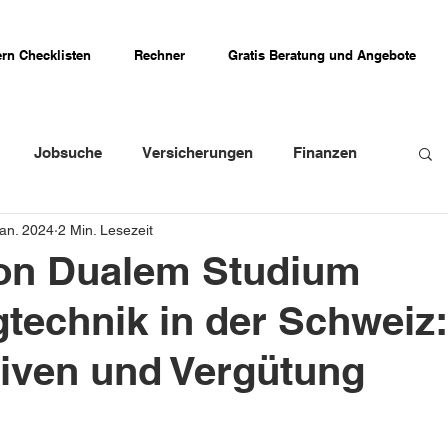
rn Checklisten
Rechner
Gratis Beratung und Angebote
Jobsuche
Versicherungen
Finanzen
Jan. 2024
2 Min. Lesezeit
weizer Firmenportraits
Schweizer Küche
von Dualem Studium
technik in der Schweiz:
Erfahrungsberichte
iven und Vergütung