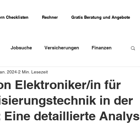
rn Checklisten
Rechner
Gratis Beratung und Angebote
Jobsuche
Versicherungen
Finanzen
Jan. 2024
2 Min. Lesezeit
weizer Firmenportraits
Schweizer Küche
n Elektroniker/in für
sierungstechnik in der
Erfahrungsberichte
 Eine detaillierte Analy