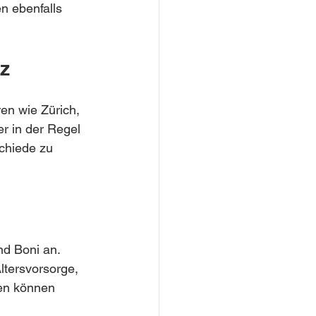
n ebenfalls 
z
en wie Zürich, 
r in der Regel 
chiede zu 
d Boni an. 
tersvorsorge, 
en können 