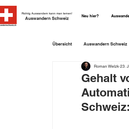
Richtig Auswandern kann man lernen!
Neu hier?
Auswande
Auswandern Schweiz
Übersicht
Auswandern Schweiz
Roman Welzk
23. 
Einbürgerung Schweiz
Sch
Gehalt vo
Automati
Schweizer Kurzgeschichten
Schweiz: