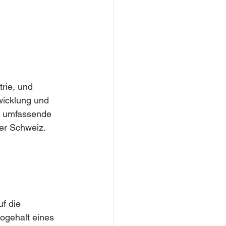
rie, und 
wicklung und 
ne umfassende 
der Schweiz.
f die 
togehalt eines 