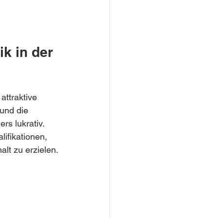
k in der 
attraktive 
und die 
s lukrativ. 
ifikationen, 
lt zu erzielen.