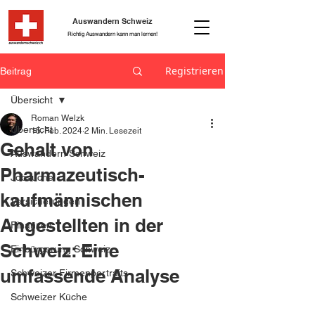
Auswandern Schweiz
Richtig Auswandern kann man lernen!
Registrieren
Beitrag
Übersicht
Roman Welzk
Übersicht
15. Feb. 2024
2 Min. Lesezeit
Gehalt von
Auswandern Schweiz
Pharmazeutisch-
Jobsuche
kaufmännischen
Versicherungen
Angestellten in der
Finanzen
Schweiz: Eine
Einbürgerung Schweiz
umfassende Analyse
Schweizer Firmenportraits
Schweizer Küche