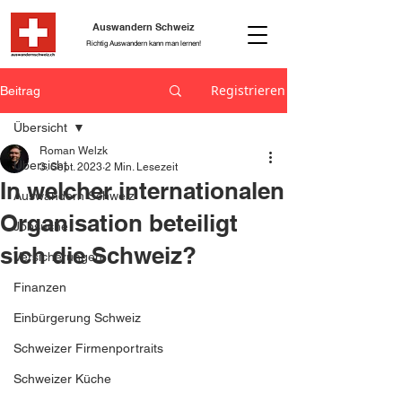
Auswandern Schweiz
Richtig Auswandern kann man lernen!
Registrieren
Beitrag
Übersicht
Roman Welzk
Übersicht
3. Sept. 2023
2 Min. Lesezeit
In welcher internationalen
Auswandern Schweiz
Organisation beteiligt
Jobsuche
sich die Schweiz?
Versicherungen
Finanzen
Einbürgerung Schweiz
Schweizer Firmenportraits
Schweizer Küche