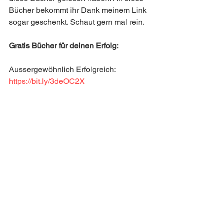
Bücher bekommt ihr Dank meinem Link 
sogar geschenkt. Schaut gern mal rein. 
Gratis Bücher für deinen Erfolg:
Aussergewöhnlich Erfolgreich: 
https://bit.ly/3deOC2X
Maximale Rendite: 
https://bit.ly/3Ua1FDm
Geld verdienen im Internet: 
https://bit.ly/3jiXAz5
Passives Einkommen: 
https://bit.ly/3XNVKFF
Das 24 Stunden Startup: 
https://bit.ly/3JrTpM7
Das Taschenbuch für Gründer: 
https://bit.ly/3XRA4s7
Außergewöhnlich erfolgreich 2: 