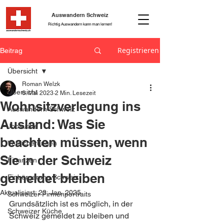
Auswandern Schweiz
Richtig Auswandern kann man lernen!
Registrieren
Beitrag
Übersicht
Roman Welzk
Übersicht
6. Mai 2023
2 Min. Lesezeit
Wohnsitzverlegung ins
Auswandern Schweiz
Ausland: Was Sie
Jobsuche
beachten müssen, wenn
Versicherungen
Sie in der Schweiz
Finanzen
gemeldet bleiben
Einbürgerung Schweiz
Aktualisiert:
23. Jan. 2025
Schweizer Firmenportraits
Grundsätzlich ist es möglich, in der 
Schweizer Küche
Schweiz gemeldet zu bleiben und 