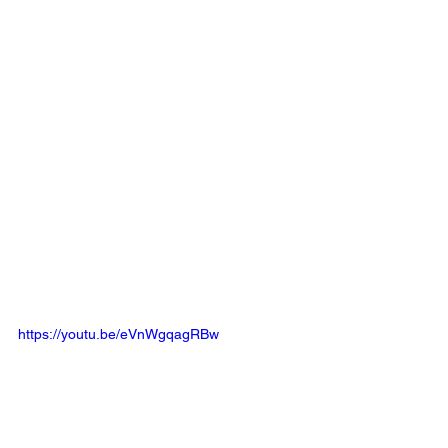
https://youtu.be/eVnWgqagRBw