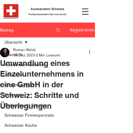
Auswandern Schweiz
Richtig Auswandern kann man lernen!
Registrieren
Beitrag
Übersicht
Roman Welzk
Übersicht
19. Dez. 2023
2 Min. Lesezeit
Umwandlung eines
Auswandern Schweiz
Einzelunternehmens in
Jobsuche
eine GmbH in der
Versicherungen
Schweiz: Schritte und
Finanzen
Überlegungen
Einbürgerung Schweiz
Schweizer Firmenportraits
Schweizer Küche