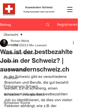
Auswandern Schweiz
Richtig Auswandern kann man lernen!
Registrieren
Beitrag
Übersicht
Roman Welzk
Übersicht
1. Mai 2023
2 Min. Lesezeit
Was ist der bestbezahlte
Auswandern Schweiz
Job in der Schweiz? |
Jobsuche
auswandernschweiz.ch
Versicherungen
In der Schweiz gibt es verschiedene 
Finanzen
Branchen und Berufe, die gut bezahlt 
Einbürgerung Schweiz
werden. Es ist schwierig, einen 
einzelnen Job als den bestbezahlten 
Schweizer Firmenportraits
Job zu identifizieren, da dies von vielen 
Schweizer Küche
Faktoren abhängt, wie z.B. der 