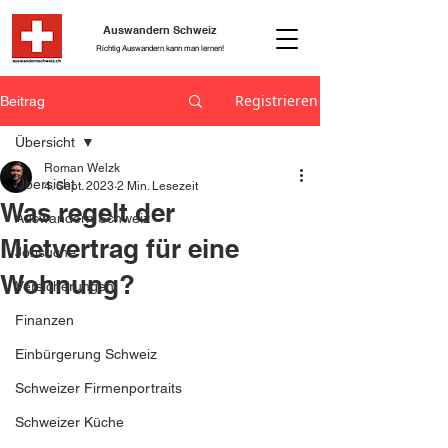
Auswandern Schweiz
Richtig Auswandern kann man lernen!
Registrieren
Beitrag
Übersicht
Roman Welzk
Übersicht
4. Sept. 2023
2 Min. Lesezeit
Was regelt der
Auswandern Schweiz
Mietvertrag für eine
Jobsuche
Wohnung?
Versicherungen
Finanzen
Einbürgerung Schweiz
Schweizer Firmenportraits
Schweizer Küche