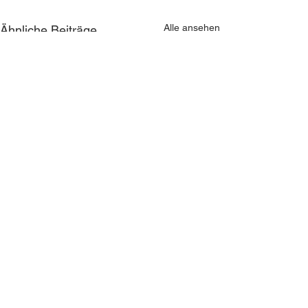
Alle ansehen
Ähnliche Beiträge
Kommentare
0.0 / 5 (0)