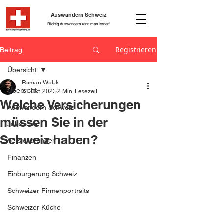
Auswandern Schweiz
Richtig Auswandern kann man lernen!
Registrieren
Beitrag
Übersicht
Roman Welzk
Übersicht
21. Okt. 2023
2 Min. Lesezeit
Welche Versicherungen
Auswandern Schweiz
müssen Sie in der
Jobsuche
Schweiz haben?
Versicherungen
Finanzen
Einbürgerung Schweiz
Schweizer Firmenportraits
Schweizer Küche