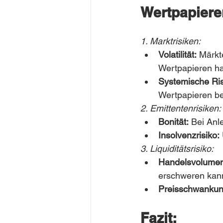
Wertpapiere
1. Marktrisiken:
Volatilität:
 Märkt
Wertpapieren ha
Systemische Ris
Wertpapieren be
2. Emittentenrisiken:
Bonität:
 Bei Anl
Insolvenzrisiko:
3. Liquiditätsrisiko:
Handelsvolumen
erschweren kan
Preisschwankun
Fazit: