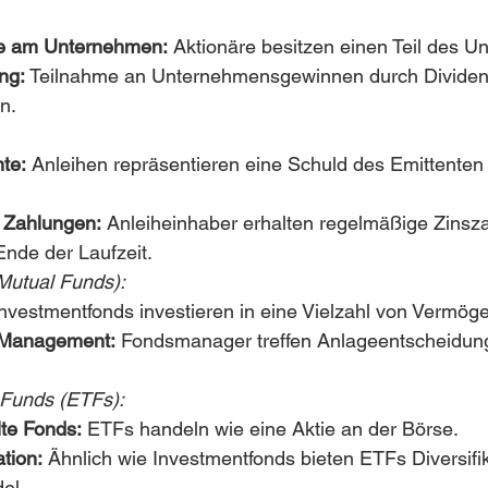
e am Unternehmen:
 Aktionäre besitzen einen Teil des 
ng:
 Teilnahme an Unternehmensgewinnen durch Dividen
n.
te:
 Anleihen repräsentieren eine Schuld des Emittente
e Zahlungen:
 Anleiheinhaber erhalten regelmäßige Zinsz
Ende der Laufzeit.
Mutual Funds):
Investmentfonds investieren in eine Vielzahl von Vermög
s Management:
 Fondsmanager treffen Anlageentscheidung
 Funds (ETFs):
te Fonds:
 ETFs handeln wie eine Aktie an der Börse.
ation:
 Ähnlich wie Investmentfonds bieten ETFs Diversifik
el.