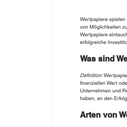
Wertpapiere spielen 
von Möglichkeiten zu
Wertpapiere eintauc
erfolgreiche Investiti
Was sind We
Definition:
 Wertpapie
finanziellen Wert od
Unternehmen und Reg
haben, an den Erfolg
Arten von W