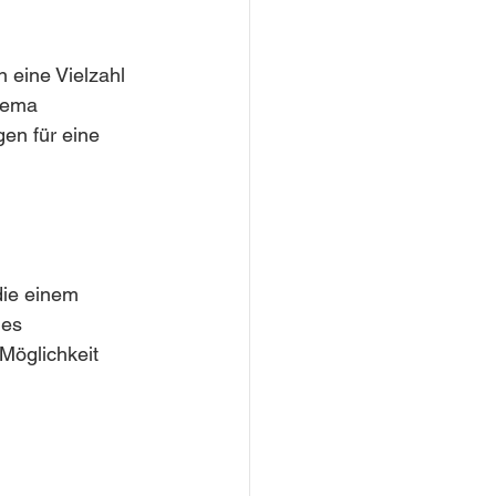
 eine Vielzahl 
hema 
en für eine 
die einem 
 es 
Möglichkeit 