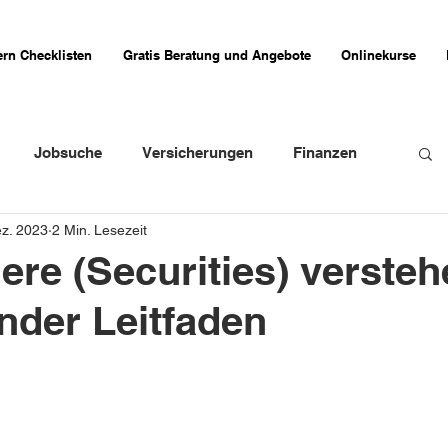
rn Checklisten
Gratis Beratung und Angebote
Onlinekurse
Jobsuche
Versicherungen
Finanzen
ez. 2023
2 Min. Lesezeit
weizer Firmenportraits
Schweizer Küche
ere (Securities) versteh
der Leitfaden
Erfahrungsberichte