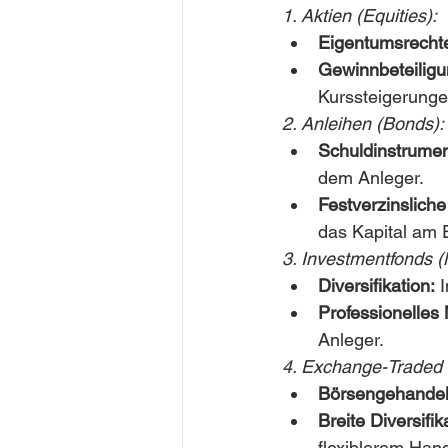
1. Aktien (Equities):
Eigentumsrecht
Gewinnbeteiligu
Kurssteigerunge
2. Anleihen (Bonds):
Schuldinstrumen
dem Anleger.
Festverzinslich
das Kapital am 
3. Investmentfonds (
Diversifikation:
 
Professionelle
Anleger.
4. Exchange-Traded
Börsengehandel
Breite Diversifik
flexiblerem Hand