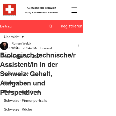
Auswandern Schweiz
Richtig Auswandern kann man lernen!
Registrieren
Beitrag
Übersicht
Roman Welzk
Übersicht
17. Jan. 2024
2 Min. Lesezeit
Biologisch-technische/r
Auswandern Schweiz
Assistent/in in der
Jobsuche
Schweiz: Gehalt,
Versicherungen
Aufgaben und
Finanzen
Perspektiven
Einbürgerung Schweiz
Schweizer Firmenportraits
Schweizer Küche