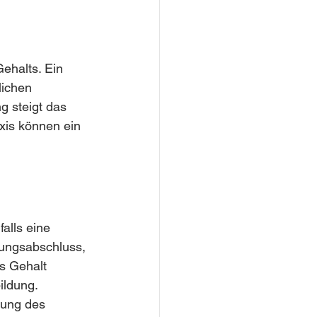
ehalts. Ein 
lichen 
 steigt das 
xis können ein 
alls eine 
dungsabschluss, 
s Gehalt 
ildung. 
rung des 