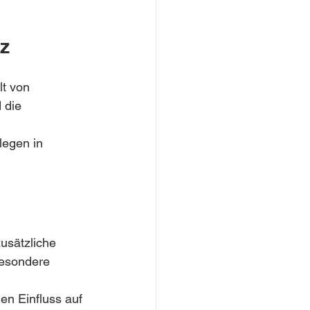
z
t von 
 die 
legen in 
usätzliche 
besondere 
en Einfluss auf 