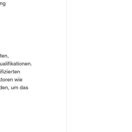
ng 
ten, 
alifikationen. 
fizierten 
ktoren wie 
rden, um das 