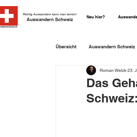
Richtig Auswandern kann man lernen!
Neu hier?
Auswande
Auswandern Schweiz
Übersicht
Auswandern Schweiz
Roman Welzk
23. 
Einbürgerung Schweiz
Sch
Das Geha
Schweiz
Schweizer Kurzgeschichten