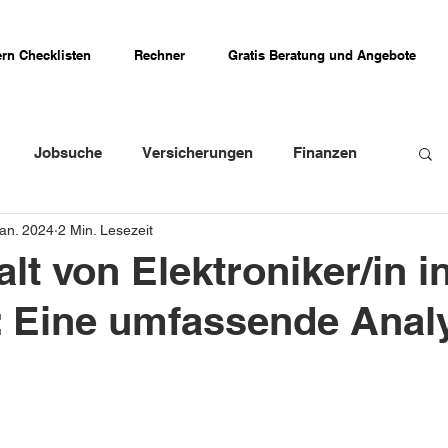
rn Checklisten
Rechner
Gratis Beratung und Angebote
Jobsuche
Versicherungen
Finanzen
Jan. 2024
2 Min. Lesezeit
weizer Firmenportraits
Schweizer Küche
lt von Elektroniker/in i
: Eine umfassende Anal
Erfahrungsberichte