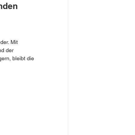
nden 
der. Mit 
nd der 
rn, bleibt die 