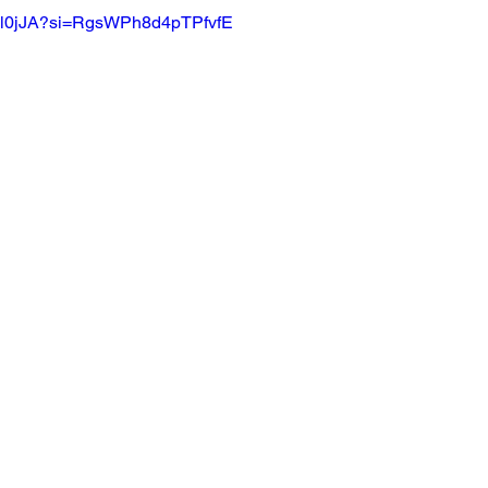
pf_l0jJA?si=RgsWPh8d4pTPfvfE