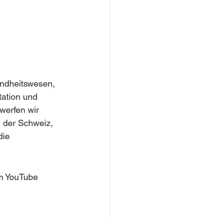
undheitswesen, 
tation und 
werfen wir 
 der Schweiz, 
die 
em YouTube 