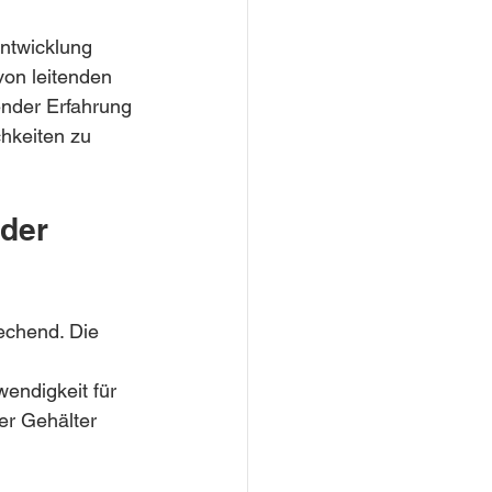
Entwicklung 
von leitenden 
ender Erfahrung 
hkeiten zu 
der 
echend. Die 
endigkeit für 
er Gehälter 