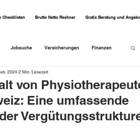
 Checklisten
Brutto Netto Rechner
Gratis Beratung und Angebo
Jobsuche
Versicherungen
Finanzen
Feb. 2024
2 Min. Lesezeit
weizer Firmenportraits
Schweizer Küche
lt von Physiotherapeut
eiz: Eine umfassende
Erfahrungsberichte
der Vergütungsstruktur