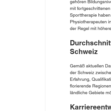
gehören Bildungsnive
mit fortgeschrittene
Sporttherapie haben 
Physiotherapeuten i
der Regel mit höher
Durchschnitt
Schweiz
Gemäß aktuellen Date
der Schweiz zwische
Erfahrung, Qualifika
florierende Regione
ländliche Gebiete m
Karriereent