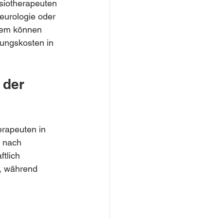
siotherapeuten 
eurologie oder 
dem können 
ungskosten in 
 der 
erapeuten in 
 nach 
tlich 
, während 