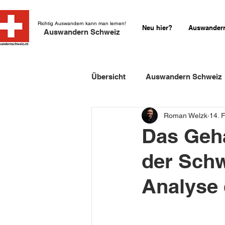
Richtig Auswandern kann man lernen!
Neu hier?
Auswandern
Auswandern Schweiz
Übersicht
Auswandern Schweiz
Roman Welzk
14. 
Einbürgerung Schweiz
Sch
Das Geha
der Schw
Schweizer Kurzgeschichten
Analyse 