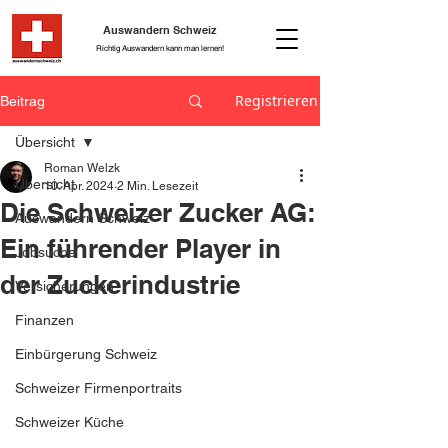
Auswandern Schweiz
Richtig Auswandern kann man lernen!
Registrieren
Beitrag
Übersicht
Roman Welzk
Übersicht
10. Apr. 2024
2 Min. Lesezeit
Die Schweizer Zucker AG:
Auswandern Schweiz
Ein führender Player in
Jobsuche
der Zuckerindustrie
Versicherungen
Finanzen
Einbürgerung Schweiz
Schweizer Firmenportraits
Schweizer Küche