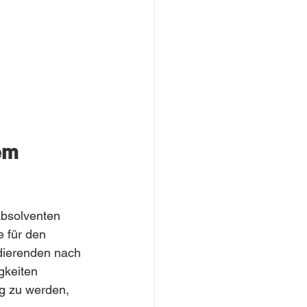
em 
bsolventen 
e für den 
dierenden nach 
gkeiten 
g zu werden, 