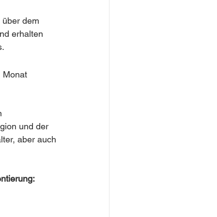
l über dem 
nd erhalten 
s.
m Monat 
n 
gion und der 
ter, aber auch 
ntierung: