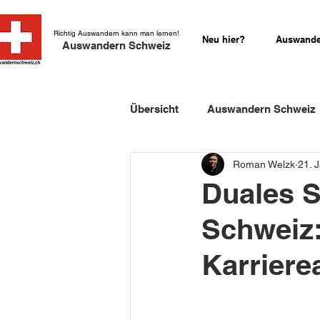
Richtig Auswandern kann man lernen!
Neu hier?
Auswande
Auswandern Schweiz
Übersicht
Auswandern Schweiz
Roman Welzk
21. 
Einbürgerung Schweiz
Sch
Duales S
Schweiz:
Schweizer Kurzgeschichten
Karriere