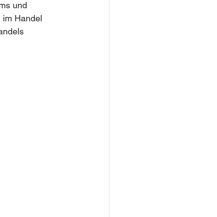
ums und 
 im Handel 
Handels 