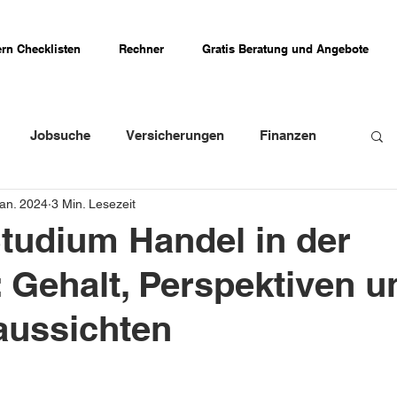
rn Checklisten
Rechner
Gratis Beratung und Angebote
Jobsuche
Versicherungen
Finanzen
Jan. 2024
3 Min. Lesezeit
weizer Firmenportraits
Schweizer Küche
tudium Handel in der
 Gehalt, Perspektiven u
Erfahrungsberichte
aussichten