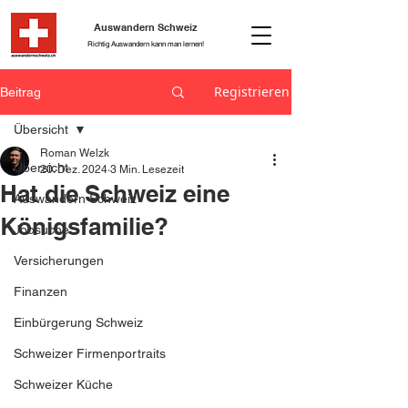
Auswandern Schweiz
Richtig Auswandern kann man lernen!
Registrieren
Beitrag
Übersicht
Roman Welzk
Übersicht
20. Dez. 2024
3 Min. Lesezeit
Hat die Schweiz eine
Auswandern Schweiz
Königsfamilie?
Jobsuche
Versicherungen
Finanzen
Einbürgerung Schweiz
Schweizer Firmenportraits
Schweizer Küche