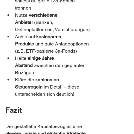
solltest du gezielt 3a-Konten 
trennen
Nutze 
verschiedene 
Anbieter
 (Banken, 
Onlineplattformen, Versicherungen)
Achte auf 
kostenarme 
Produkte
 und gute Anlageoptionen 
(z. B. ETF-basierte 3a-Fonds)
Halte 
einige Jahre 
Abstand
 zwischen den geplanten 
Bezügen
Kläre die 
kantonalen 
Steuerregeln
 im Detail – diese 
unterscheiden sich deutlich!
Fazit
Der gestaffelte Kapitalbezug ist eine 
clevere, legale und einfache Strategie
, 