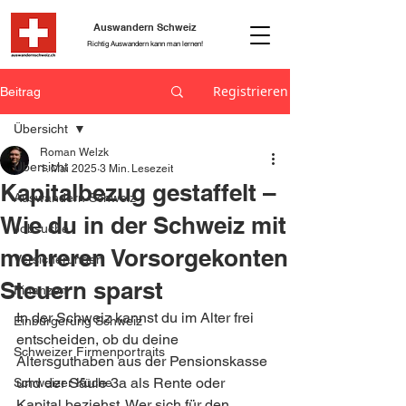
Auswandern Schweiz
Richtig Auswandern kann man lernen!
Registrieren
Beitrag
Übersicht
Roman Welzk
Übersicht
1. Mai 2025
3 Min. Lesezeit
Kapitalbezug gestaffelt –
Auswandern Schweiz
Wie du in der Schweiz mit
Jobsuche
mehreren Vorsorgekonten
Versicherungen
Steuern sparst
Finanzen
In der Schweiz kannst du im Alter frei 
Einbürgerung Schweiz
entscheiden, ob du deine 
Schweizer Firmenportraits
Altersguthaben aus der Pensionskasse 
und der Säule 3a als Rente oder 
Schweizer Küche
Kapital beziehst. Wer sich für den 