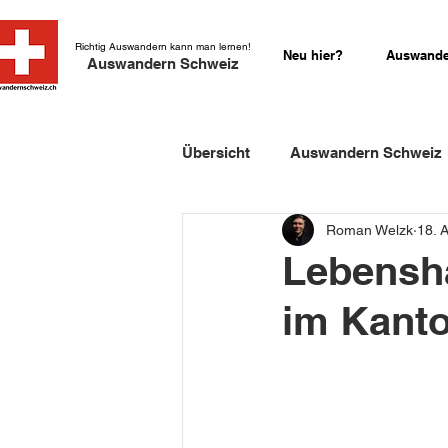
Richtig Auswandern kann man lernen!
Neu hier?
Auswande
Auswandern Schweiz
Übersicht
Auswandern Schweiz
Roman Welzk
18. 
Einbürgerung Schweiz
Sch
Lebensha
im Kanto
Schweizer Kurzgeschichten