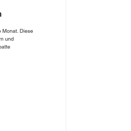
n
o Monat. Diese 
rn und 
atte 