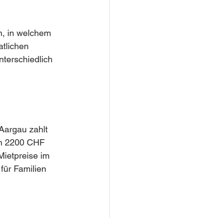
m, in welchem 
atlichen 
terschiedlich 
Aargau zahlt 
en 2200 CHF 
Mietpreise im 
für Familien 