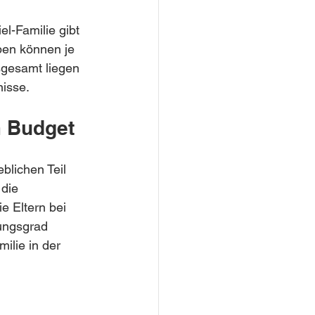
l-Familie gibt 
ben können je 
gesamt liegen 
nisse.
m Budget
blichen Teil 
die 
e Eltern bei 
ungsgrad 
ilie in der 