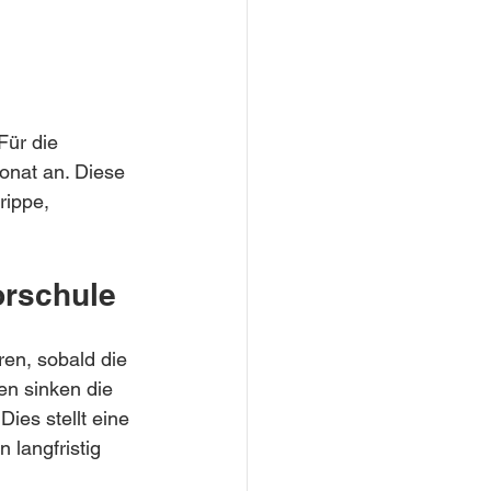
Für die 
onat an. Diese 
rippe, 
orschule
ren, sobald die 
en sinken die 
es stellt eine 
 langfristig 